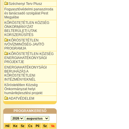
Széchenyi Terv Plusz
Fogyasztóvédelmi panasziroda
és tanácsadó szolgálat Pest
Megyébe
KŐRÖSTETÉTLEN KÖZSÉG
ÖNKORMÁNYZAT
BELTERÜLETI UTAK
KORSZERŰSÍTÉS
KŐRÖSTETÉTLEN
IVÓVÍZMINŐSÉG-JAVÍTÓ
PROGRAMJA
KŐRÖSTETÉTLEN KÖZSÉG
ENERGIAHATÉKONYSÁGI
PROJEKTJE
ENERGIAHATÉKONYSÁGI
BERUHÁZÁS A
KŐRÖSTETÉTLENI
INTÉZMÉNYEKNÉL
Kőröstetétlen Község
Önkormányzat helyi
humánfejlesztési projekt
ADATVÉDELEM
PROGRAMKERESŐ
Hé
Ke
Sz
Cs
Pé
Sz
Va