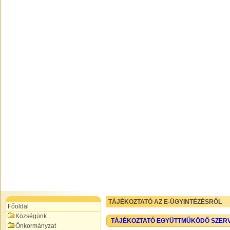
TÁJÉKOZTATÓ AZ E-ÜGYINTÉZÉSRŐL
Főoldal
Községünk
TÁJÉKOZTATÓ EGYÜTTMŰKÖDŐ SZER
Önkormányzat