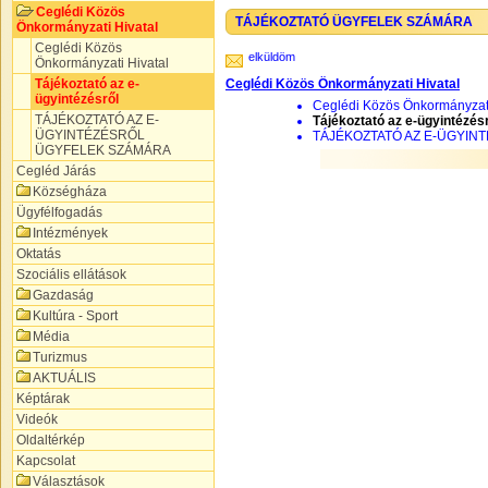
Ceglédi Közös
TÁJÉKOZTATÓ ÜGYFELEK SZÁMÁRA
Önkormányzati Hivatal
Ceglédi Közös
elküldöm
Önkormányzati Hivatal
Tájékoztató az e-
Ceglédi Közös Önkormányzati Hivatal
ügyintézésről
Ceglédi Közös Önkormányzati
TÁJÉKOZTATÓ AZ E-
Tájékoztató az e-ügyintézés
ÜGYINTÉZÉSRŐL
TÁJÉKOZTATÓ AZ E-ÜGYIN
ÜGYFELEK SZÁMÁRA
Cegléd Járás
Községháza
Ügyfélfogadás
Intézmények
Oktatás
Szociális ellátások
Gazdaság
Kultúra - Sport
Média
Turizmus
AKTUÁLIS
Képtárak
Videók
Oldaltérkép
Kapcsolat
Választások