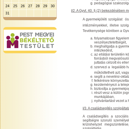
pedagógiai szakszolgá
24
25
26
27
28
29
30
I/2. A Gyvt. 40. § (2) bekezdésében m
31
A gyermekjóléti szolgálat  
intézményekkel, illetve szolg
Tevékenysége körében a Gyvt. 
folyamatosan figyelemm
veszélyeztetettségét,
meghallgatja a gyerm
intézkedést,
az ellátási területén
forrásból megvalósuló
juttatás célzott és ell
szervezi a  legalább h
működtetheti azt, vagy
segíti a nevelési-okta
felkérésre környezetta
kezdeményezi a telepü
biztosítja a gyermekj
részt vesz a külön jo
munkájában,
nyilvántartást vezet a 
I/3. A családsegítés szolgált
A családsegítés a szociális
segítségre szoruló személye
krízishelyzet megszüntetés
szolgáltatás.