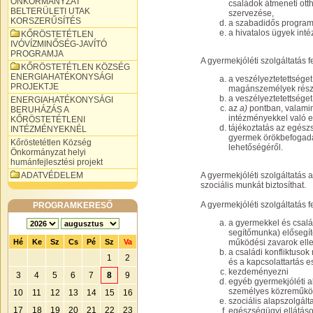
ÖNKORMÁNYZAT
családok átmeneti ott
BELTERÜLETI UTAK
szervezése,
KORSZERŰSÍTÉS
a szabadidős program
a hivatalos ügyek int
KŐRÖSTETÉTLEN
IVÓVÍZMINŐSÉG-JAVÍTÓ
PROGRAMJA
A gyermekjóléti szolgáltatás
KŐRÖSTETÉTLEN KÖZSÉG
ENERGIAHATÉKONYSÁGI
a veszélyeztetettséget
PROJEKTJE
magánszemélyek részv
a veszélyeztetettséget
ENERGIAHATÉKONYSÁGI
az
a)
pontban, valamin
BERUHÁZÁS A
intézményekkel való 
KŐRÖSTETÉTLENI
tájékoztatás az egész
INTÉZMÉNYEKNÉL
gyermek örökbefogadá
Kőröstetétlen Község
lehetőségéről.
Önkormányzat helyi
humánfejlesztési projekt
ADATVÉDELEM
A gyermekjóléti szolgáltatás
szociális munkát biztosíthat.
A gyermekjóléti szolgáltatás 
PROGRAMKERESŐ
a gyermekkel és csalá
segítőmunka) elősegít
Hé
Ke
Sz
Cs
Pé
Sz
Va
működési zavarok elle
a családi konfliktuso
1
2
és a kapcsolattartás e
kezdeményezni
3
4
5
6
7
8
9
egyéb gyermekjóléti a
személyes közreműködé
10
11
12
13
14
15
16
szociális alapszolgált
17
18
19
20
21
22
23
egészségügyi ellátáso