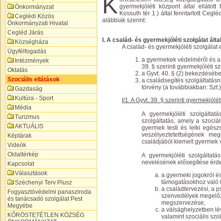
K
gyermekjóléti központ által ellátot
Önkormányzat
Kossuth tér 1.) által fenntartott Cegl
Ceglédi Közös
alábbiak szerint:
Önkormányzati Hivatal
Cegléd Járás
I. A család- és gyermekjóléti szolgálat által
Községháza
A család- és gyermekjóléti szolgálat e
Ügyfélfogadás
a gyermekek védelméről és a 
Intézmények
39. § szerinti gyermekjóléti sz
Oktatás
a Gyvt. 40. § (2) bekezdésébe
Szociális ellátások
a családsegítés szolgáltatásnak
törvény (a továbbiakban: Szt.
Gazdaság
Kultúra - Sport
I/1. A Gyvt. 39. § szerinti gyermekjólét
Média
A gyermekjóléti szolgáltat
Turizmus
szolgáltatás, amely a szoci
AKTUÁLIS
gyermek testi és lelki egés
veszélyeztetettségének mege
Képtárak
családjából kiemelt gyermek 
Videók
Oldaltérkép
A gyermekjóléti szolgáltatá
nevelésének elősegítése ér
Kapcsolat
Választások
a gyermeki jogokról és
támogatásokhoz való h
Széchenyi Terv Plusz
a családtervezési, a p
Fogyasztóvédelmi panasziroda
szenvedélyek megelőz
és tanácsadó szolgálat Pest
megszervezése,
Megyébe
a válsághelyzetben lé
KŐRÖSTETÉTLEN KÖZSÉG
valamint szociális sz