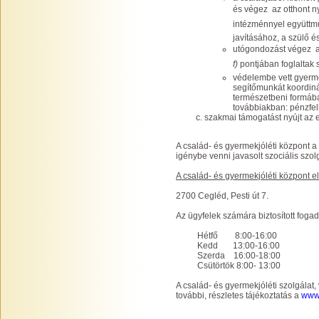
és végez  az otthont n
intézménnyel együttm
javításához, a szülő é
utógondozást végez 
f)
pontjában foglaltak 
védelembe vett gyermek
segítőmunkát koordiná
természetbeni formába
továbbiakban: pénzfelh
szakmai támogatást nyújt az e
A család- és gyermekjóléti központ a 
igénybe venni javasolt szociális szol
A család- és gyermekjóléti központ e
2700 Cegléd, Pesti út 7.
Az ügyfelek számára biztosított foga
Hétfő 8:00-16:00
Kedd 13:00-16:00
Szerda 16:00-18:00
Csütörtök 8:00- 13:00
A család- és gyermekjóléti szolgálat, 
további, részletes tájékoztatás a
www