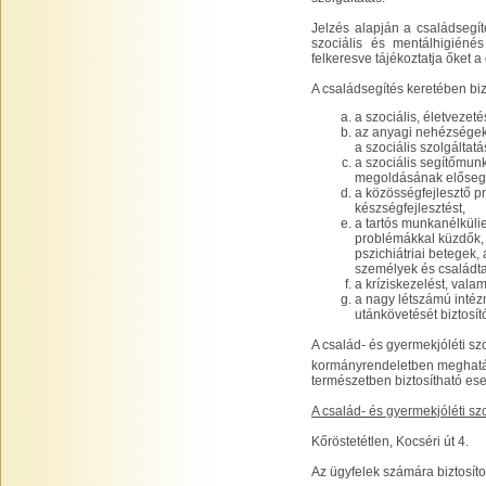
Jelzés alapján a családsegíté
szociális és mentálhigiéné
felkeresve tájékoztatja őket a
A családsegítés keretében bizt
a szociális, életvezet
az anyagi nehézségek
a szociális szolgálta
a szociális segítőmunk
megoldásának elősegí
a közösségfejlesztő p
készségfejlesztést,
a tartós munkanélkülie
problémákkal küzdők, 
pszichiátriai betegek,
személyek és családta
a kríziskezelést, vala
a nagy létszámú intéz
utánkövetését biztosít
A család- és gyermekjóléti szol
kormányrendeletben meghatár
természetben biztosítható eset
A család- és gyermekjóléti sz
Kőröstetétlen, Kocséri út 4.
Az ügyfelek számára biztosíto