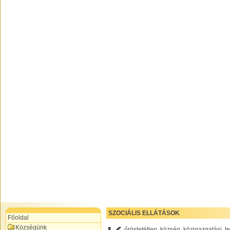
SZOCIÁLIS ELLÁTÁSOK
Főoldal
Községünk
őröstetétlen község közigazgatási te