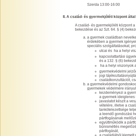
Szerda 13:00-16:00
II. A család- és gyermekjóléti központ által 
A család- és gyermekjóléti központ a 
bekezdése és az Szt. 64. § (4) bekezdé
a gyermek családban nevelke
érdekében a gyermek igényei
speciális szolgáltatásokat, p
utcai és  ha a helyi v
kapcsolattartási ügyele
és a 132. § (6) bekezdé
 ha a helyi viszonyok 
gyermekvédelmi jelzőr
jogi tájékoztatásnyújt
családkonzultációt, cs
a gyermekvédelmi gondoskodá
gyermekek védelmére irányuló
kezdeményezi a gyerm
a gyermek ideiglenes 
javaslatot készít a v
vételére, illetve a cs
tankötelezettsége tel
a leendő gondozási h
pártfogásának mellőzé
együttműködik a pártfo
bűnismétlés megelőzé
pártfogását,
a családjából kiemelt