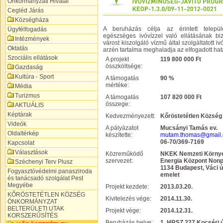
Önkormányzati Hivatal
Cegléd Járás
Községháza
A beruházás célja az érintett telepü
Ügyfélfogadás
egészséges ivóvízzel való ellátásának biz
Intézmények
várost kiszolgáló vízmű által szolgáltatott
Oktatás
arzén tartalma meghaladja az elfogadott hatá
Szociális ellátások
A projekt
119 800 000 Ft
összköltsége:
Gazdaság
Kultúra - Sport
A támogatás
90 %
mértéke:
Média
Turizmus
A támogatás
107 820 000 Ft
összege:
AKTUÁLIS
Képtárak
Kedvezményezett:
Kőröstetétlen Közsé
Videók
A pályázatot
Mucsányi Tamás ev.
Oldaltérkép
készítette:
mutam.thomas@gmail
06-70/369-7169
Kapcsolat
Választások
Közreműködő
NKEK Nemzeti Környe
szervezet:
Energia Központ Nonpr
Széchenyi Terv Plusz
1134 Budapest, Váci út
Fogyasztóvédelmi panasziroda
emelet
és tanácsadó szolgálat Pest
Megyébe
Projekt kezdete:
2013.03.20.
KŐRÖSTETÉTLEN KÖZSÉG
Kivitelezés vége:
2014.11.30.
ÖNKORMÁNYZAT
BELTERÜLETI UTAK
Projekt vége:
2014.12.31.
KORSZERŰSÍTÉS
Beruházás helye:
1. HRSZ 227 Kocséri út