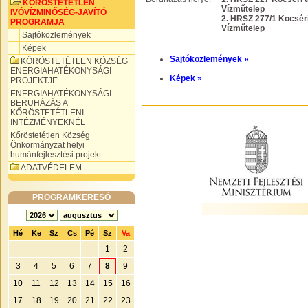
KŐRÖSTETÉTLEN
Vízműtelep
IVÓVÍZMINŐSÉG-JAVÍTÓ
2. HRSZ 277/1 Kocséri 
PROGRAMJA
Vízműtelep
Sajtóközlemények
Képek
Sajtóközlemények »
KŐRÖSTETÉTLEN KÖZSÉG
ENERGIAHATÉKONYSÁGI
Képek »
PROJEKTJE
ENERGIAHATÉKONYSÁGI
BERUHÁZÁS A
KŐRÖSTETÉTLENI
INTÉZMÉNYEKNÉL
Kőröstetétlen Község
Önkormányzat helyi
humánfejlesztési projekt
ADATVÉDELEM
PROGRAMKERESŐ
Hé
Ke
Sz
Cs
Pé
Sz
Va
1
2
3
4
5
6
7
8
9
10
11
12
13
14
15
16
17
18
19
20
21
22
23