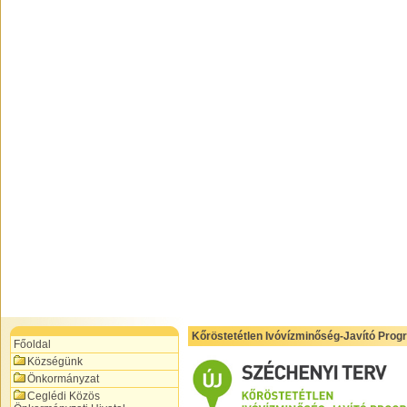
Kőröstetétlen Ivóvízminőség-Javító Prog
Főoldal
Községünk
Önkormányzat
Ceglédi Közös