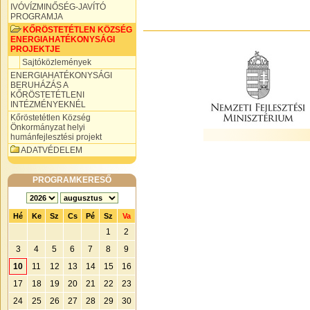
IVÓVÍZMINŐSÉG-JAVÍTÓ
PROGRAMJA
KŐRÖSTETÉTLEN KÖZSÉG
ENERGIAHATÉKONYSÁGI
PROJEKTJE
Sajtóközlemények
ENERGIAHATÉKONYSÁGI
BERUHÁZÁS A
KŐRÖSTETÉTLENI
INTÉZMÉNYEKNÉL
Kőröstetétlen Község
Önkormányzat helyi
humánfejlesztési projekt
ADATVÉDELEM
PROGRAMKERESŐ
Hé
Ke
Sz
Cs
Pé
Sz
Va
1
2
3
4
5
6
7
8
9
10
11
12
13
14
15
16
17
18
19
20
21
22
23
24
25
26
27
28
29
30