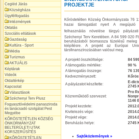
Cegléd Járás
PROJEKTJE
Községháza
Ügyfélfogadás
Kőröstetétlen Község Önkormányzata 76 1
Intézmények
hazai támogatást nyert A megújuló 
Oktatás
felhasználás növelése tárgyú pályáza
Szociális ellátások
Széchenyi Terv Keretében. A 84 599 020 Ft
Gazdaság
beruházásból biomassza tüzelésű meleg 
Kultúra - Sport
kiépítésre. A projekt az Európai Un
társfinanszírozásában valósul meg.
Média
Turizmus
A projekt összköltsége:
84 599
AKTUÁLIS
A támogatás mértéke:
90 %
Képtárak
A támogatás összege:
76 139
Videók
Kedvezményezett:
Kőrös
Oldaltérkép
E-dict
A pályázatot készítette:
2745 K
Kapcsolat
Pro Re
Választások
Közreműködő szervezet:
Nonpro
Széchenyi Terv Plusz
1146 B
Fogyasztóvédelmi panasziroda
Projekt kezdete:
2012.0
és tanácsadó szolgálat Pest
Kivitelezés vége:
2014.0
Megyébe
Projekt vége:
2014.0
KŐRÖSTETÉTLEN KÖZSÉG
Beruházás helye:
2745 K
ÖNKORMÁNYZAT
BELTERÜLETI UTAK
KORSZERŰSÍTÉS
Sajtóközlemények »
KŐRÖSTETÉTLEN