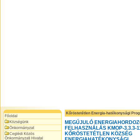
Kőröstetétlen Energia-hatékonysági Pro
Főoldal
Községünk
MEGÚJULÓ ENERGIAHORDOZ
FELHASZNÁLÁS KMOP-3.3.3-1
Önkormányzat
KŐRÖSTETÉTLEN KÖZSÉG
Ceglédi Közös
Önkormányzati Hivatal
ENERGIAHATÉKONYSÁGI