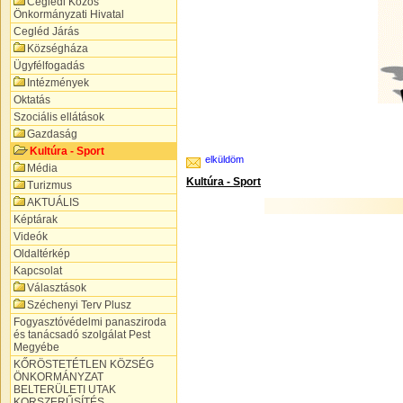
Ceglédi Közös
Önkormányzati Hivatal
Cegléd Járás
Községháza
Ügyfélfogadás
Intézmények
Oktatás
Szociális ellátások
Gazdaság
Kultúra - Sport
elküldöm
Média
Kultúra - Sport
Turizmus
AKTUÁLIS
Képtárak
Videók
Oldaltérkép
Kapcsolat
Választások
Széchenyi Terv Plusz
Fogyasztóvédelmi panasziroda
és tanácsadó szolgálat Pest
Megyébe
KŐRÖSTETÉTLEN KÖZSÉG
ÖNKORMÁNYZAT
BELTERÜLETI UTAK
KORSZERŰSÍTÉS