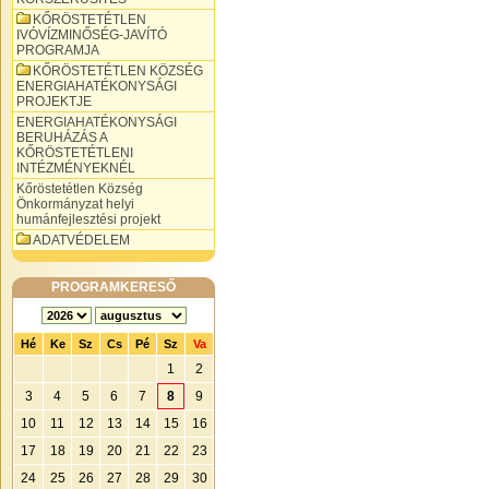
KŐRÖSTETÉTLEN
IVÓVÍZMINŐSÉG-JAVÍTÓ
PROGRAMJA
KŐRÖSTETÉTLEN KÖZSÉG
ENERGIAHATÉKONYSÁGI
PROJEKTJE
ENERGIAHATÉKONYSÁGI
BERUHÁZÁS A
KŐRÖSTETÉTLENI
INTÉZMÉNYEKNÉL
Kőröstetétlen Község
Önkormányzat helyi
humánfejlesztési projekt
ADATVÉDELEM
PROGRAMKERESŐ
Hé
Ke
Sz
Cs
Pé
Sz
Va
1
2
3
4
5
6
7
8
9
10
11
12
13
14
15
16
17
18
19
20
21
22
23
24
25
26
27
28
29
30