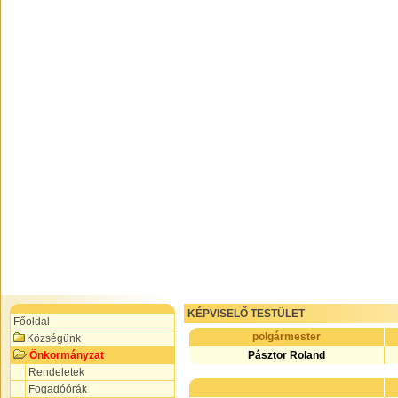
KÉPVISELŐ TESTÜLET
Főoldal
polgármester
Községünk
Önkormányzat
Pásztor Roland
Rendeletek
Fogadóórák