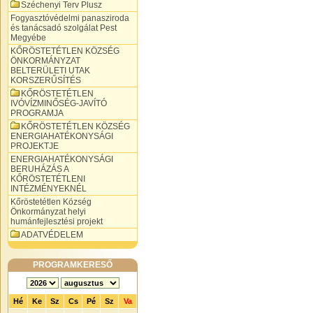
Széchenyi Terv Plusz
Fogyasztóvédelmi panasziroda
és tanácsadó szolgálat Pest
Megyébe
KŐRÖSTETÉTLEN KÖZSÉG
ÖNKORMÁNYZAT
BELTERÜLETI UTAK
KORSZERŰSÍTÉS
KŐRÖSTETÉTLEN
IVÓVÍZMINŐSÉG-JAVÍTÓ
PROGRAMJA
KŐRÖSTETÉTLEN KÖZSÉG
ENERGIAHATÉKONYSÁGI
PROJEKTJE
ENERGIAHATÉKONYSÁGI
BERUHÁZÁS A
KŐRÖSTETÉTLENI
INTÉZMÉNYEKNÉL
Kőröstetétlen Község
Önkormányzat helyi
humánfejlesztési projekt
ADATVÉDELEM
PROGRAMKERESŐ
Hé
Ke
Sz
Cs
Pé
Sz
Va