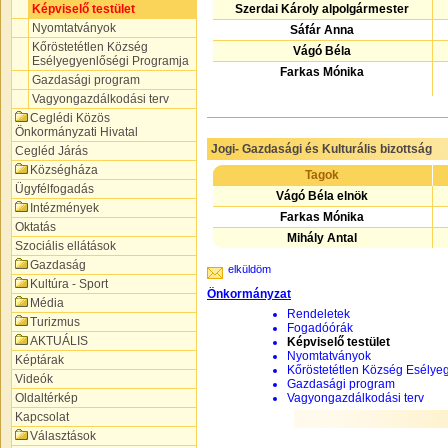
Képviselő testület
Szerdai Károly alpolgármester
Nyomtatványok
Sáfár Anna
Kőröstetétlen Község
Vágó Béla
Esélyegyenlőségi Programja
Farkas Mónika
Gazdasági program
Vagyongazdálkodási terv
Ceglédi Közös
Önkormányzati Hivatal
Jogi- Gazdasági és Kulturális bizottság
Cegléd Járás
Községháza
Tagok
Ügyfélfogadás
Vágó Béla elnök
Intézmények
Farkas Mónika
Oktatás
Mihály Antal
Szociális ellátások
Gazdaság
elküldöm
Kultúra - Sport
Önkormányzat
Média
Rendeletek
Turizmus
Fogadóórák
AKTUÁLIS
Képviselő testület
Nyomtatványok
Képtárak
Kőröstetétlen Község Esélye
Videók
Gazdasági program
Oldaltérkép
Vagyongazdálkodási terv
Kapcsolat
Választások