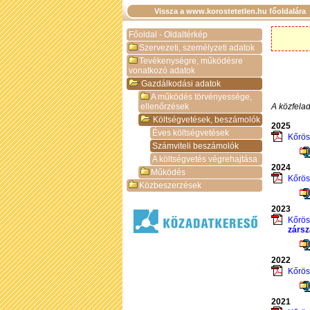
Vissza a www.korostetetlen.hu főoldalára
Főoldal - Oldaltérkép
Szervezeti, személyzeti adatok
Tevékenységre, működésre
vonatkozó adatok
Gazdálkodási adatok
A működés törvényessége,
ellenőrzések
A közfelad
Költségvetések, beszámolók
2025
Éves költségvetések
Kőrös
Számviteli beszámolók
A költségvetés végrehajtása
2024
Működés
Kőrös
Közbeszerzések
2023
Kőrös
zárs
2022
Kőrös
2021