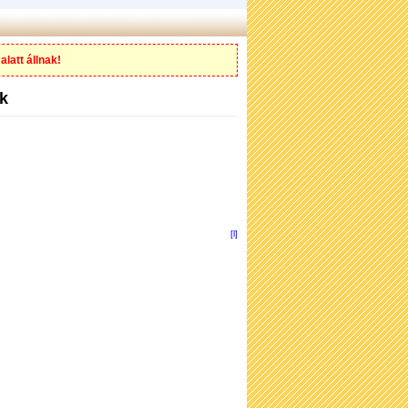
alatt állnak!
ok
[l]